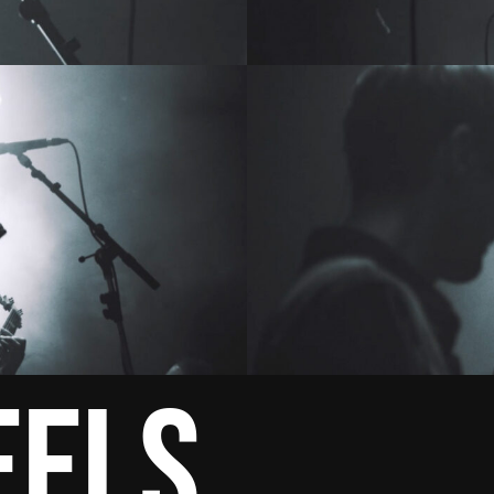
Rental
Contact
EELS