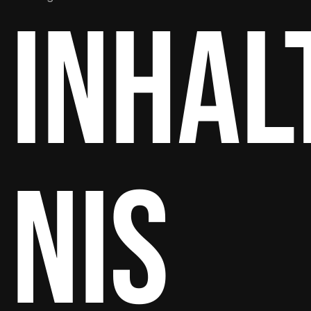
Inhal
nis