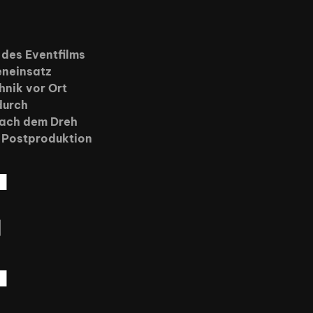
 des Eventfilms
eneinsatz
hnik vor Ort
durch
 nach dem Dreh
Work
r Postproduktion
e
About