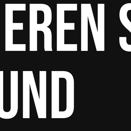
ieren 
 und